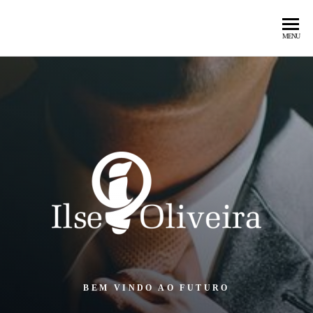
Ilse
MUNDO
MENU
Oliveira
DIGITAL
(27)
98818-
7516
BEM VINDO
AO FUTURO